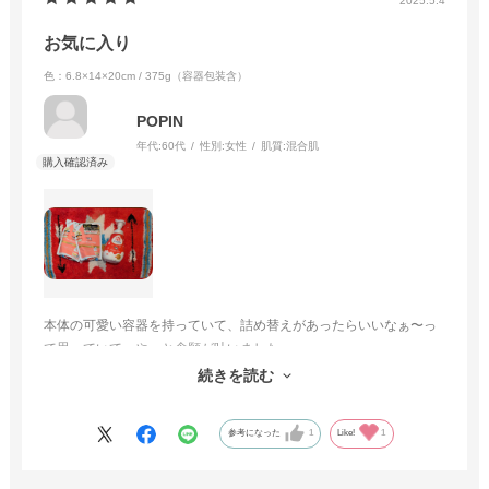
2025.5.4
お気に入り
色：6.8×14×20cm / 375g（容器包装含）
POPIN
年代:
60代
性別:
女性
肌質:
混合肌
本体の可愛い容器を持っていて、詰め替えがあったらいいなぁ〜っ
て思っていて、やっと念願が叶いました。
なめらかな泡立ち、香り、可愛い容器 すべてお気に入りです。
続きを読む
参考になった
1
Like!
1