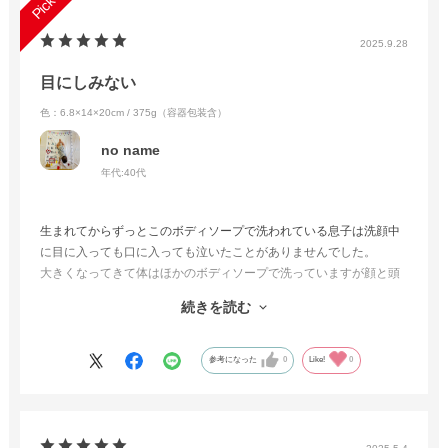
2025.9.28
目にしみない
色：6.8×14×20cm / 375g（容器包装含）
no name
年代:
40代
生まれてからずっとこのボディソープで洗われている息子は洗顔中
に目に入っても口に入っても泣いたことがありませんでした。
大きくなってきて体はほかのボディソープで洗っていますが顔と頭
は引き続きこちらを使っています。
続きを読む
体を洗っている最中うっかり手に泡がついたまま目を擦ってしまっ
た息子、大泣きしました。
それだけこちらのボディソープがしみないんだなと感心しました。
参考になった
0
Like!
0
これからも使わせていただきます。