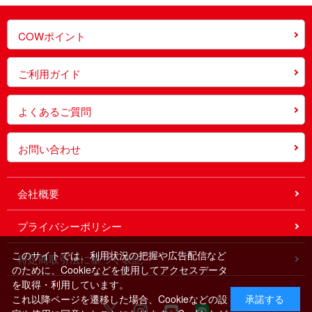
COWポイント
ご利用ガイド
よくあるご質問
お問い合わせ
会社概要
プライバシーポリシー
このサイトでは、利用状況の把握や広告配信など
特定商取引法に基づく表記
のために、Cookieなどを使用してアクセスデータ
を取得・利用しています。
これ以降ページを遷移した場合、Cookieなどの設
承諾する
X
Instagram
Youtube
Line