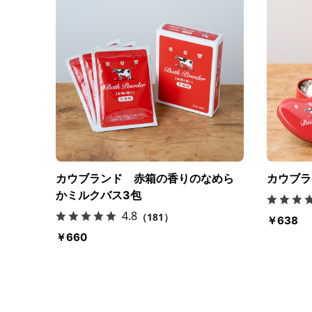
カウブランド 赤箱の香りのなめら
カウブラ
かミルクバス3包
4.8
（181）
￥638
￥660