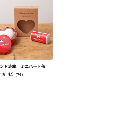
ンド赤箱 ミニハート缶
4.9
（74）