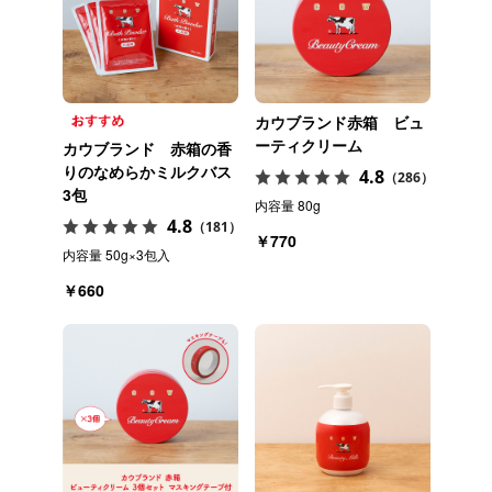
カウブランド赤箱 ビュ
ーティクリーム
カウブランド 赤箱の香
りのなめらかミルクバス
4.8
（286）
3包
内容量 80g
4.8
（181）
￥770
内容量 50g×3包入
￥660