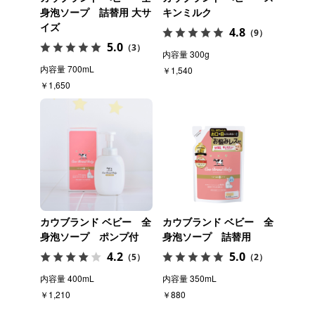
身泡ソープ 詰替用 大サ
キンミルク
イズ
4.8
（9）
5.0
（3）
内容量 300g
内容量 700mL
￥1,540
￥1,650
カウブランド ベビー 全
カウブランド ベビー 全
身泡ソープ ポンプ付
身泡ソープ 詰替用
4.2
5.0
（5）
（2）
内容量 400mL
内容量 350mL
￥1,210
￥880