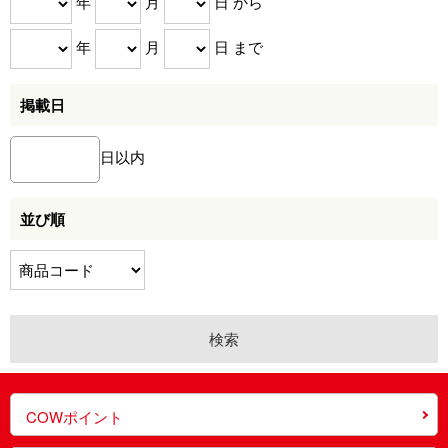
年
月
日 から
年
月
日 まで
掲載日
日以内
並び順
COWポイント