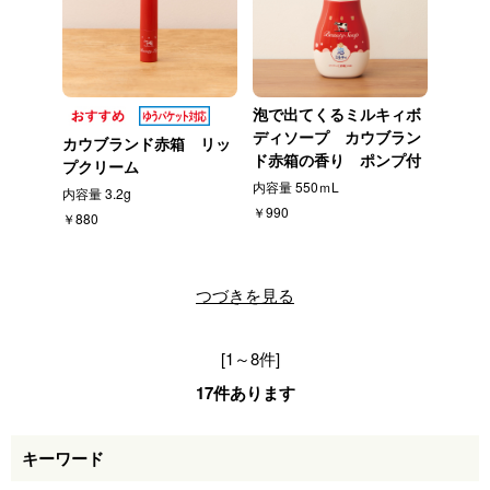
泡で出てくるミルキィボ
ディソープ カウブラン
カウブランド赤箱 リッ
ド赤箱の香り ポンプ付
プクリーム
内容量 550ｍL
内容量 3.2g
￥990
￥880
つづきを見る
[1～8件]
17
件あります
キーワード