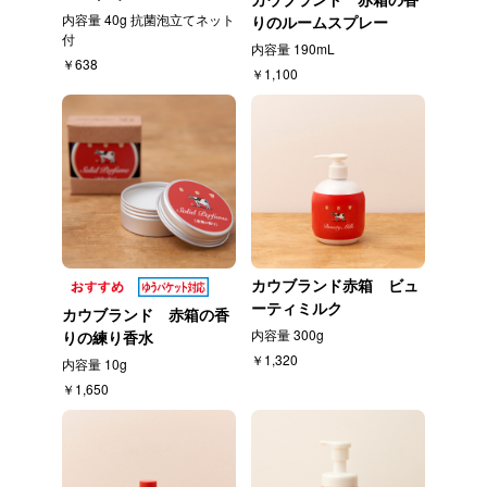
内容量 40g 抗菌泡立てネット
りのルームスプレー
付
内容量 190mL
￥638
￥1,100
カウブランド赤箱 ビュ
ーティミルク
カウブランド 赤箱の香
内容量 300g
りの練り香水
￥1,320
内容量 10g
￥1,650