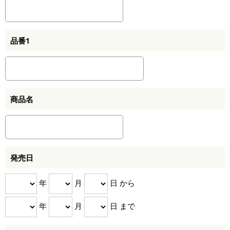
品番1
商品名
発売日
年
月
日 から
年
月
日 まで