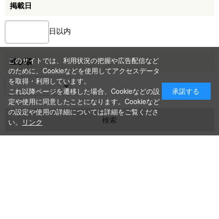
掲載日
日以内
このサイトでは、利用状況の把握や広告配信など
並び順
のために、Cookieなどを使用してアクセスデータ
を取得・利用しています。
これ以降ページを遷移した場合、Cookieなどの設
承諾する
定や使用に同意したことになります。Cookieなど
の設定や使用の詳細については詳細をご覧くださ
い。
リンク
COWポイント
ご利用ガイド
よくあるご質問