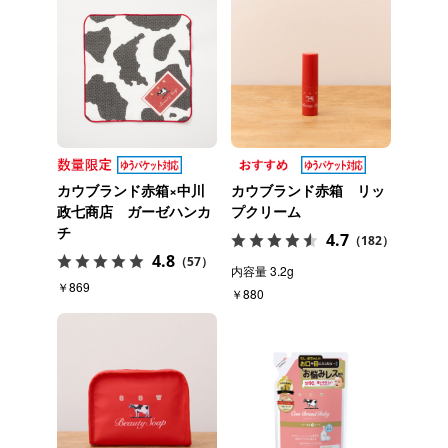
カウブランド赤箱×中川
カウブランド赤箱 リッ
政七商店 ガーゼハンカ
プクリーム
チ
4.7
（182）
4.8
（57）
内容量 3.2g
￥869
￥880