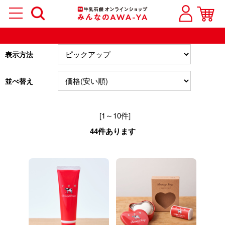
表示方法
並べ替え
[1～10件]
44
件あります