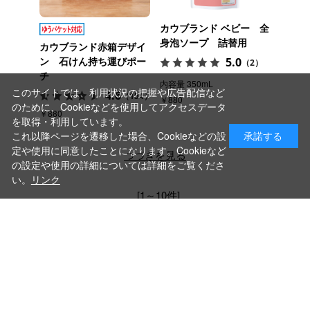
カウブランド ベビー 全
身泡ソープ 詰替用
カウブランド赤箱デザイ
ン 石けん持ち運びポー
5.0
（2）
チ
内容量 350mL
このサイトでは、利用状況の把握や広告配信など
4.6
（154）
￥880
のために、Cookieなどを使用してアクセスデータ
￥880
を取得・利用しています。
これ以降ページを遷移した場合、Cookieなどの設
承諾する
定や使用に同意したことになります。Cookieなど
つづきを見る
の設定や使用の詳細については詳細をご覧くださ
い。
リンク
[1～10件]
44
件あります
COWポイント