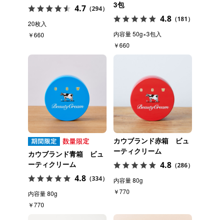
3包
4.7
（294）
4.8
（181）
20枚入
内容量 50g×3包入
￥660
￥660
カウブランド赤箱 ビュ
ーティクリーム
カウブランド青箱 ビュ
ーティクリーム
4.8
（286）
4.8
（334）
内容量 80g
￥770
内容量 80g
￥770