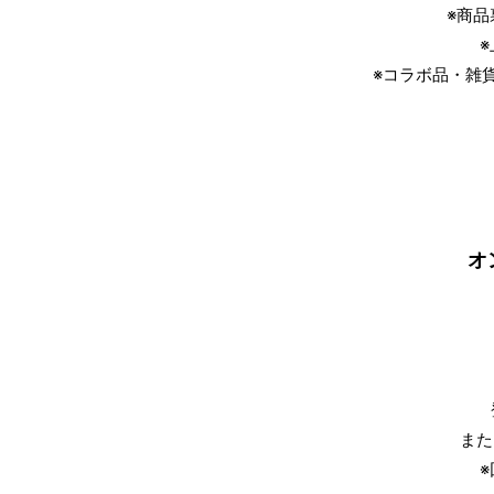
※商
※コラボ品・雑
オ
また