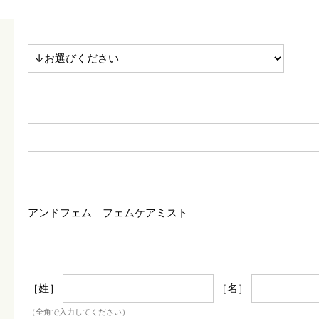
アンドフェム フェムケアミスト
［姓］
［名］
（全角で入力してください）