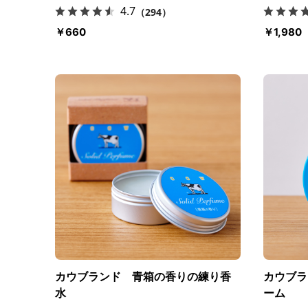
4.7
（294）
￥660
￥1,980
カウブランド 青箱の香りの練り香
カウブラ
水
ーム